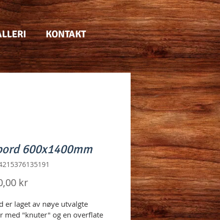
LLERI
KONTAKT
bord 600x1400mm
64215376135191
Pris
0,00 kr
d er laget av nøye utvalgte 
er med "knuter" og en overflate 