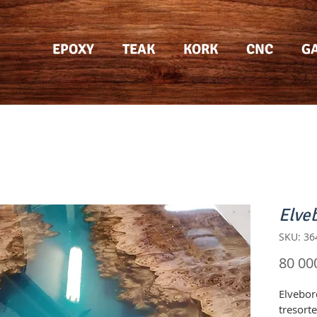
EPOXY
TEAK
KORK
CNC
GA
Elve
SKU: 3
80 00
Elvebor
tresort