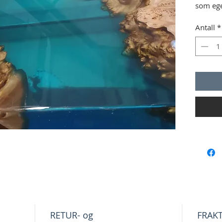
som ege
råmater
støpes 
Antall
*
poleres
råvaren
ferdige
RETUR- og
FRAK